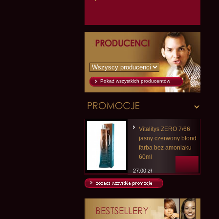
Pokaż wszystkich producentów
Vitalitys ZERO 7/66
jasny czerwony blond
farba bez amoniaku
60ml
27,00 zł
25,20 zł