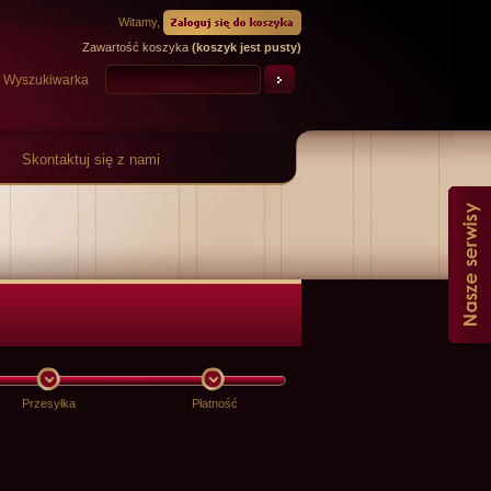
Witamy,
Zawartość koszyka
(koszyk jest pusty)
Wyszukiwarka
Skontaktuj się z nami
Przesyłka
Płatność