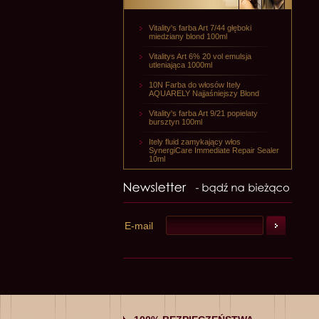
Vitality's farba Art 7/44 głęboki
miedziany blond 100ml
Vitalitys Art 6% 20 vol emulsja
utleniająca 1000ml
10N Farba do włosów Itely
AQUARELY Najjaśniejszy Blond
Vitality's farba Art 9/21 popielaty
bursztyn 100ml
Itely fluid zamykający włos
SynergiCare Immediate Repair Sealer
10ml
E-mail